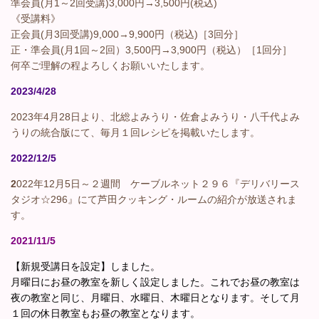
準会員(月1～2回受講)3,000円→3,500円(税込)
《受講料》
正会員(月3回受講)9,000→9,900円（税込)［3回分］
正・準会員(月1回～2回）3,500円→3,900円（税込）［1回分］
何卒ご理解の程よろしくお願いいたします。
2023/4/28
2023年4月28日より、北総よみうり・佐倉よみうり・八千代よみ
うりの統合版にて、毎月１回レシピを掲載いたします。
2022/12/5
2
022年12月5日～２週間 ケーブルネット２９６『デリバリース
タジオ☆296』にて芦田クッキング・ルームの紹介が放送されま
す。
2021/11/5
【新規受講日を設定】しました。
月曜日にお昼の教室を新しく設定しました。これでお昼の教室は
夜の教室と同じ、月曜日、水曜日、木曜日となります。そして月
１回の休日教室もお昼の教室となります。