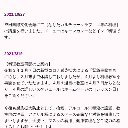
2021/10/27
成田国際文化会館にて［なりたカルチャークラブ 世界の料理］
の講座を行いました。メニューはキーマカレーなどインド料理で
す。
2021/3/19
【料理教室再開のご案内】
令和３年１月７日の新型コロナ
感染拡大による「緊急事態宣言」
に応じ、３月末まで休講しておりましたが、４月より料理教室を
再開させていただきます。４月１週目の教室は４月７日からとな
り、４月の詳しいスケジュールはホームページの［レッスン日］
をご覧ください。
今後も感染拡大防止として、換気、アルコール消毒液の設置、教
室内の消毒、アクリル板によるスペース確保など対策を徹底して
まいりますが、手洗い、マスクの着用、健康管理などご協力の程
よろしくお願いいたします。