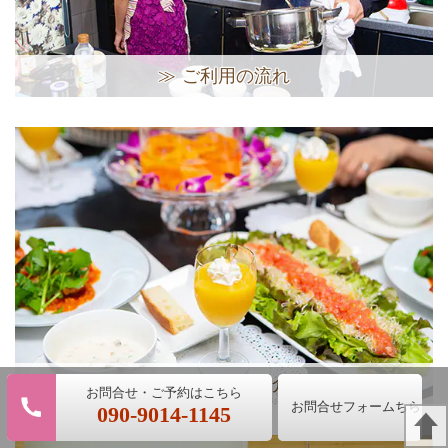
≫ ご利用の流れ
≫ 料理のご紹介
レッスン予約はこちら
お問合せフォーム
090-9014-1145